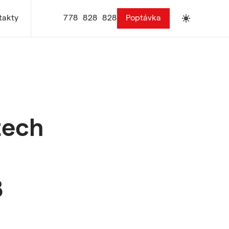
7
7
8
8
2
8
8
2
8
Poptávka
takty
7
7
8
B
2
B
B
2
B
zech
B