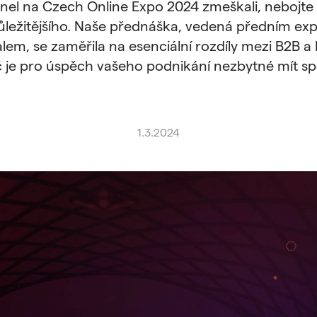
anel na Czech Online Expo 2024 zmeškali, nebojte
důležitějšího. Naše přednáška, vedená předním ex
alem, se zaměřila na esenciální rozdíly mezi B2B
č je pro úspěch vašeho podnikání nezbytné mít s
1.3.2024