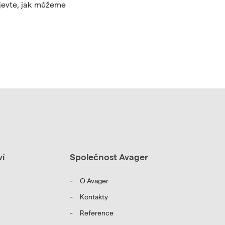
bjevte, jak můžeme
ví
Společnost Avager
O Avager
Kontakty
Reference