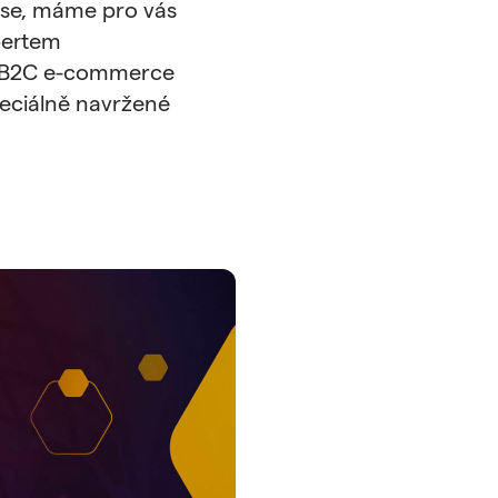
 se, máme pro vás
pertem
 a B2C e-commerce
peciálně navržené