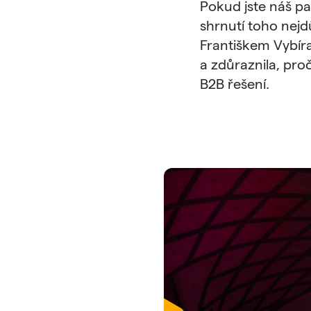
Pokud jste náš p
shrnutí toho nej
Františkem Vybír
a zdůraznila, pro
B2B řešení.