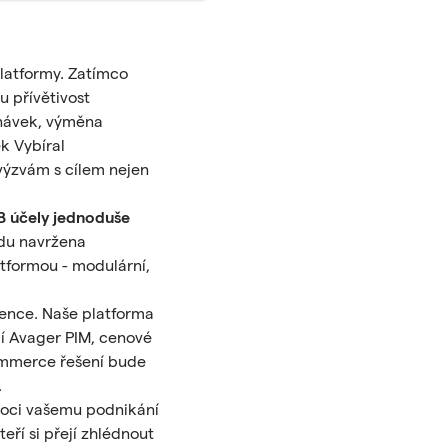
latformy. Zatímco
 přívětivost
dnávek, výměna
k Vybíral
 výzvám s cílem nejen
B účely jednoduše
adu navržena
tformou - modulární,
rence. Naše platforma
cí
Avager PIM
, cenové
commerce řešení bude
.
ci vašemu podnikání
eří si přejí zhlédnout