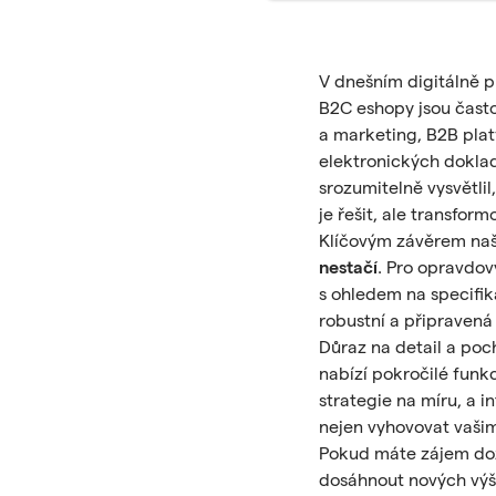
V dnešním digitálně 
B2C eshopy jsou často
a marketing, B2B plat
elektronických doklad
srozumitelně vysvětli
je řešit, ale transfor
Klíčovým závěrem naší
nestačí
. Pro opravdov
s ohledem na specifik
robustní a připravená
Důraz na detail a poc
nabízí pokročilé fun
strategie na míru, a
i
nejen vyhovovat vaši
Pokud máte zájem doz
dosáhnout nových výše