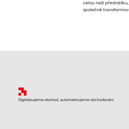
celou naši přednášku
společně transformov
Patička
Digitalizujeme obchod, automatizujeme obchodování.
Přednáška Avager na Czech Online Expo 2024: Klíč 