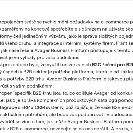
propojeném světě se rychle mění požadavky na e-commerce p
 zaměřeny na koncové spotřebitele s důrazem na uživatelskou
formy čelí jedinečným výzvám, jako je správa složitých obje
ů všeho druhu, a integrace s interními systémy firem. Františe
l, jak naše řešení Avager Business Platform přistupuje k těmto
movat je ve výhody pro vaše podnikání.
 prezentace bylo, že využití univerzálních
B2C řešení pro B2
ý úspěch v B2B sektor je potřeba platforma, která je od zákl
a a potřeby B2B trhu.
Avager Business Platform
je takovou pla
 růst s vaším podnikáním.
hopení specifik B2B trhu jsou to, co odlišuje Avager od konku
kce, jako je správa komplexních produktových katalogů pomo
ntegrace s ERP a CRM systémy
, což zajišťuje, že vaše B2B e-
m aktuálním potřebám, ale bude vás podporovat i v budoucnu
vědět se více o tom, jak může
Avager Business Platform
pomo
k v B2B e-commerce, neváhejte se na nás obrátit. A pro ty, kt