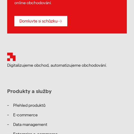
online obchodování.
Domluvte si schůzku
Patička
Digitalizujeme obchod, automatizujeme obchodování.
Blog
Produkty a služby
Přehled produktů
E-commerce
Data management