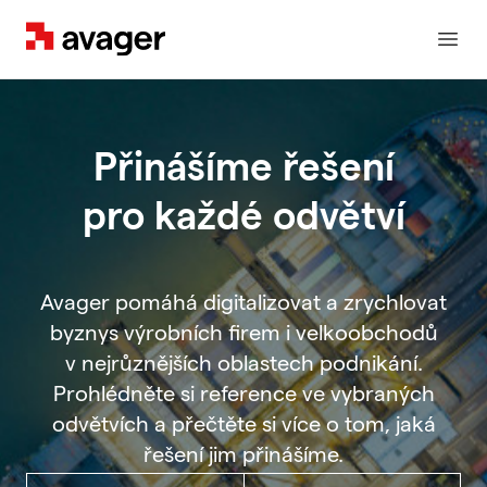
Avager
Otev
Přinášíme řešení
pro každé odvětví
Avager pomáhá digitalizovat a zrychlovat
byznys výrobních firem i velkoobchodů
v nejrůznějších oblastech podnikání.
Prohlédněte si reference ve vybraných
odvětvích a přečtěte si více o tom, jaká
řešení jim přinášíme.