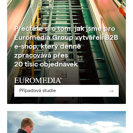
Přečtěte si o tom, jak jsme pro
Euromedia Group vytvářeli B2B
e-shop, který denně
zpracovává přes
20 tisíc objednávek
Případová studie