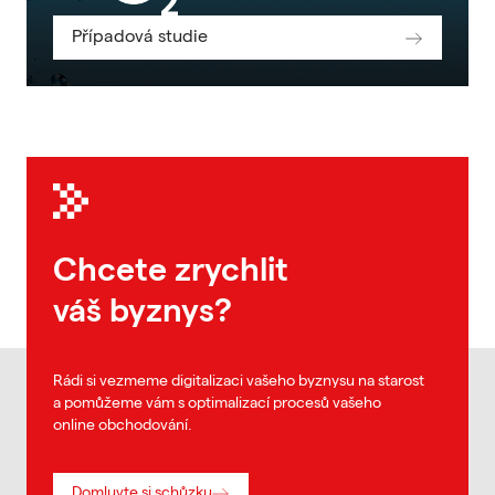
Případová studie
Chcete zrychlit
váš byznys?
Rádi si vezmeme digitalizaci vašeho byznysu na starost
a pomůžeme vám s optimalizací procesů vašeho
online obchodování.
Domluvte si schůzku