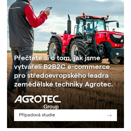
Přečtěte si o tom, jak jsme
vytvářeli B2B2C e-commerce
pro středoevropského leadra
zemědělské techniky Agrotec.
Případová studie