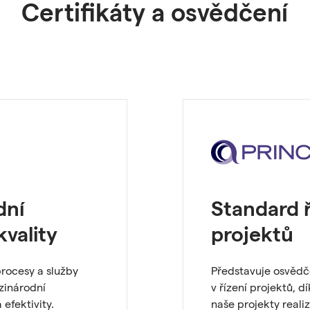
Certifikáty a osvědčení
dní
Standard ř
kvality
projektů
procesy a služby
Představuje osvěd
ezinárodní
v řízení projektů, d
 efektivity.
naše projekty reali