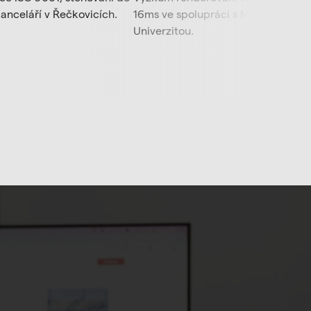
kanceláří v Řečkovicích.
16ms ve spolupráci s Masarykovou
Univerzitou.