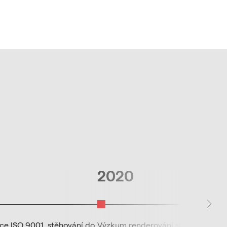
2020
ace ISO 9001, stěhování do
Výzkum renderování stránky za