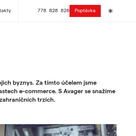
7
7
8
8
2
8
8
2
8
Poptávka
takty
7
7
8
B
2
B
B
2
B
ejich byznys. Za tímto účelem jsme
lastech e-commerce. S Avager se snažíme
zahraničních trzích.