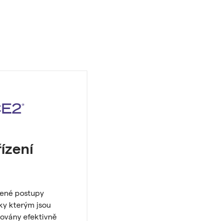
ízení
čené postupy
íky kterým jsou
zovány efektivně