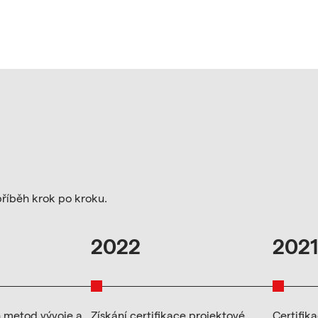
příběh krok po kroku.
2022
2021
h metod vývoje a
Získání certifikace projektové
Certifik