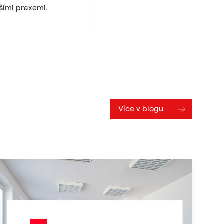
pšími praxemi.
Více v blogu